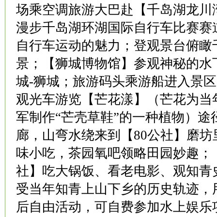
场乘空调旅游大巴赴【千岛湖龙川
漫步千岛湖环湖国际自行车比赛赛
自行车运动的魅力；登观景台俯瞰
景；【狮城博物馆】参观神秘的水
城-狮城；旅游码头乘游船进入景
观光车游览【芒花漾】（芒花为当
军制作“芒壳草鞋”的一种植物）途
廊，山弯水绕来到【80公社】磨坊
味小吃，茶园氧吧领略田园妙趣；【
社】吃大锅饭、看老电影、观知青
受当年知青上山下乡的历史轨迹，
后自由活动，可自费参加水上娱乐