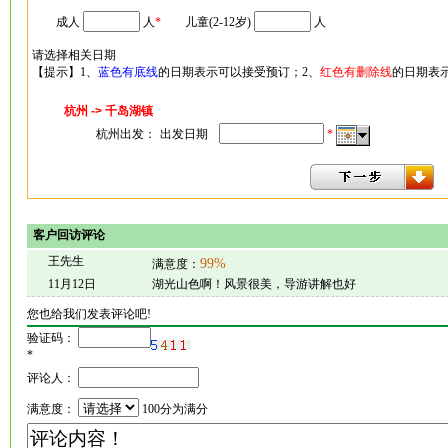
成人
人
*
儿童(2-12岁)
人
请选择相关日期
【提示】1、
蓝色有底线
的日期表示可以接受预订；2、
红色有删除线
的日期表
杭州 -> 千岛湖镇
杭州出发：
出发日期
*
客户回访评论
王先生
99%
满意度：
11月12日
湖光山色啊！风景很美，导游讲解也好
您也给我们发表评论吧!
验证码：
*
评论人：
满意度：
100分为满分