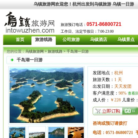
乌镇旅游网
欢迎您！
杭州出发到
乌镇旅游
乌镇一日游
0571-86800721
旅游预订电话：
工作日、法定节假日：7:00-23:00
首页
旅游线路
公司旅游
乌镇酒店
乌镇景点
您的位置：
乌镇旅游网
>
旅游线路
>
千岛湖一日游
千岛湖一日游
发团地点：
杭州
旅游天数：
1 天
出发日期：
天天发团
客户满意度：
98%
查看
成人价：
￥228
儿童价
咨询或预订请拨打
电话：0571-86800721 