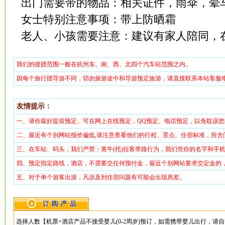
出门需要带的物品：相关证件，雨伞，晕
女士特别注意事项：带上防晒霜
老人、小孩需要注意：建议有家人陪同，
我们的接团范围一般在杭州东、南、西、北四个汽车站范围之内。
因每个旅行团导游不同，切勿旅游途中和导游预定旅游，请直接联系本站客服
友情提示：
一、请你最好提前预定。可在网上在线预定，QQ预定、电话预定，以免耽误您
二、最近有个别网站报价偏低,请注意查看他们的行程、景点、住宿标准，所含门
三、在车站、码头，我们严禁：黄牛(托)拉客带路行为，我们凭你的名字和手机
四、预定指定路线，酒店，不需要交任何预付金，最近个别网站要求交定金的
五、对于单个游客出游，凡涉及到住宿问题有可能会出现房差。
选择人数
【机票+酒店产品不接受婴儿(0-2周岁)预订，如需携带婴儿出行，请